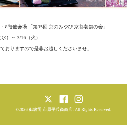
：8階催会場 「第35回 京のみやび 京都老舗の会」
0（水）～ 3/16（火）
しておりますので是非お越しくださいませ。
©2026
御箸司 市原平兵衞商店
. All Rights Reserved.