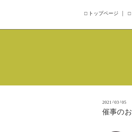
□ トップページ
□
2021
/
03
/
05
催事のお知