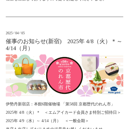
2025
/
04
/
05
催事のお知らせ(新宿) 2025年 4/8（火）＊～
4/14（月）
伊勢丹新宿店：本館6階催物場 「第58回 京都歴代のれん市」
2025年 4/8（火）＊ ＜エムアイカード会員さま特別ご招待日＞
2025年 4/9（水）～ 4/14（月） ＜一般会期＞