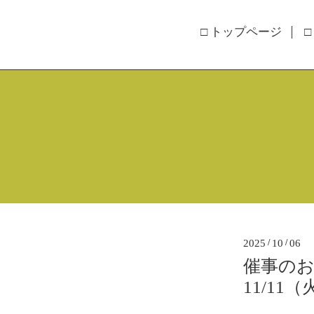
□ トップページ
□
2025
/
10
/
06
催事のお知
11/11（