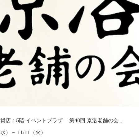
5
40
百貨店
：
階
イベントプラザ
「
第
回
京洛老舗の会
」
5（水）～ 11/11（火）