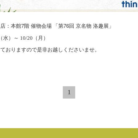
本店
本館7階 催物会場
第76回 京名物 洛趣展
：
「
」
5（水）～ 10/20（月）
しておりますので是非お越しくださいませ。
1