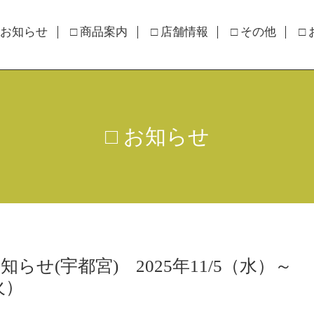
 お知らせ
□ 商品案内
□ 店舗情報
□ その他
□
□ お知らせ
らせ(宇都宮) 2025年11/5（水）～
火）