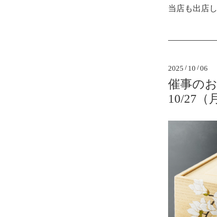
当店も出店
2025
/
10
/
06
催事のお知
10/27（