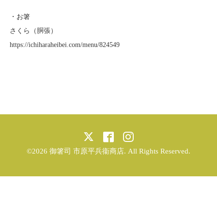
・お箸
さくら（胴張）
https://ichiharaheibei.com/menu/824549
©2026
御箸司 市原平兵衞商店
. All Rights Reserved.