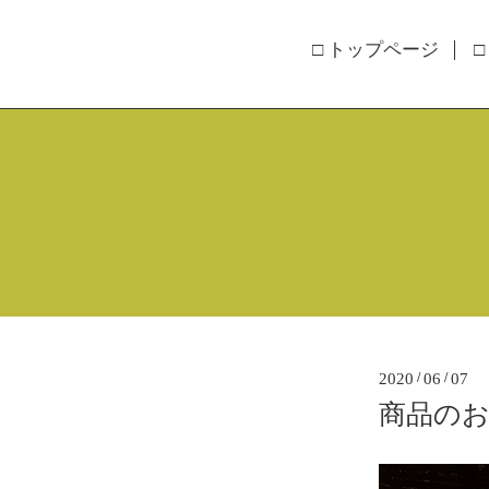
□ トップページ
□
2020
/
06
/
07
商品の