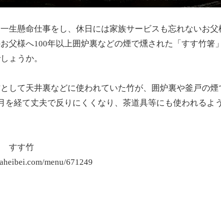
に一生懸命仕事をし、休日には家族サービスも忘れないお父
お父様へ100年以上囲炉裏などの煙で燻された「すす竹箸
でしょうか。
材として天井裏などに使われていた竹が、囲炉裏や釜戸の煙
年月を経て丈夫で反りにくくなり、茶道具等にも使われるよ
し すす竹
araheibei.com/menu/671249