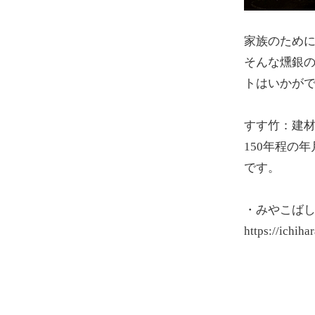
家族のため
そんな燻銀の
トはいかが
すす竹：建
150年程の
です。
・みやこば
https://ichih