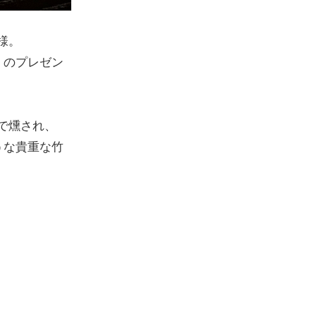
様。
」のプレゼン
で燻され、
うな貴重な竹