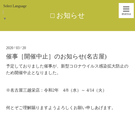
Select Language
□ お知らせ
▼
2020
/
03
/
20
催事［開催中止］のお知らせ(名古屋)
予定しておりました催事が、新型コロナウイルス感染拡大防止の
ため開催中止となりました。
※名古屋三越栄店：令和2年 4/8（水）～ 4/14（火）
何とぞご理解賜りますようよろしくお願い申しあげます。