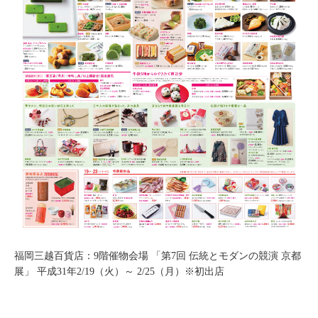
福岡三越百貨店：9階催物会場 「第7回 伝統とモダンの競演 京都
展」 平成31年2/19（火）～ 2/25（月）※初出店