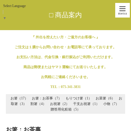
Select Language
□ 商品案内
▼
『 外出を控えたい方・ご遠方のお客様へ 』
ご注文は１膳からお問い合わせ・お電話等にて承っております。
お支払い方法は、代金引換・銀行振込がご利用いただけます。
商品は郵便またはヤマト運輸にてお送りいたします。
お気軽にご連絡くださいませ。
TEL：075-341-3831
お箸（17）
お箸：お茶事（7）
もりつけ箸（1）
お菜箸（6）
お
取箸（3）
割箸（4）
お祝箸（2）
干支お祝箸（1）
小物（7）
贈答用化粧箱（5）
お箸：お茶事