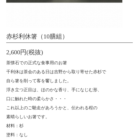
赤杉利休箸（10膳組）
2,600円(税抜)
茶懐石での正式な食事用のお箸
千利休は茶会のある日は吉野から取り寄せた赤杉で
自ら箸を削って客を饗しました。
浮き立つ正目は、ほのかな香り、手になじむ形、
口に触れた時の柔らかさ・・・
これ以上のご馳走があろうかと、伝われる程の
素晴らしいお箸です。
材料：杉
塗料：なし