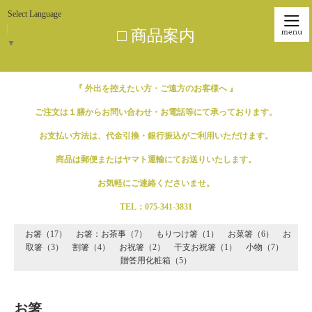
Select Language
□ 商品案内
▼
『 外出を控えたい方・ご遠方のお客様へ 』
ご注文は１膳からお問い合わせ・お電話等にて承っております。
お支払い方法は、代金引換・銀行振込がご利用いただけます。
商品は郵便またはヤマト運輸にてお送りいたします。
お気軽にご連絡くださいませ。
TEL：075-341-3831
お箸（17）
お箸：お茶事（7）
もりつけ箸（1）
お菜箸（6）
お
取箸（3）
割箸（4）
お祝箸（2）
干支お祝箸（1）
小物（7）
贈答用化粧箱（5）
お箸